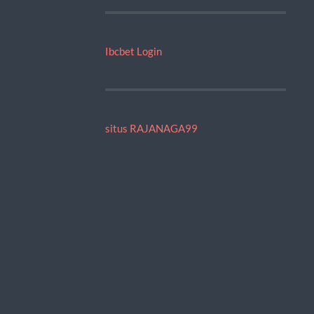
Ibcbet Login
situs RAJANAGA99