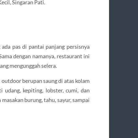
cil, Singaran Pati.
 ada pas di pantai panjang persisnya
 Sama dengan namanya, restaurant ini
ang mengunggah selera.
 outdoor berupan saung di atas kolam
 udang, kepiting, lobster, cumi, dan
m masakan burung, tahu, sayur, sampai