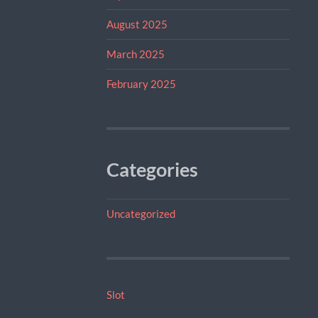
August 2025
March 2025
February 2025
Categories
Uncategorized
Slot