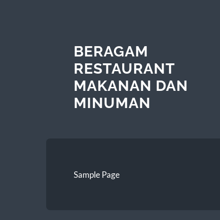
BERAGAM
RESTAURANT
MAKANAN DAN
MINUMAN
Sample Page