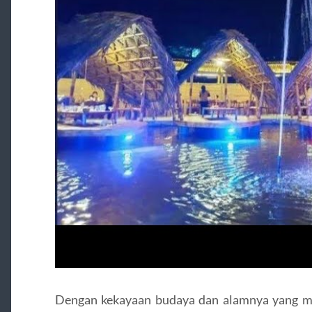
Dengan kekayaan budaya dan alamnya yang m