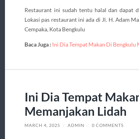
Restaurant ini sudah tentu halal dan dapat 
Lokasi pas restaurant ini ada di Jl. H. Adam 
Cempaka, Kota Bengkulu
Baca Juga :
Ini Dia Tempat Makan Di Bengkulu
Ini Dia Tempat Maka
Memanjakan Lidah
MARCH 4, 2025
/
ADMIN
/
0 COMMENTS