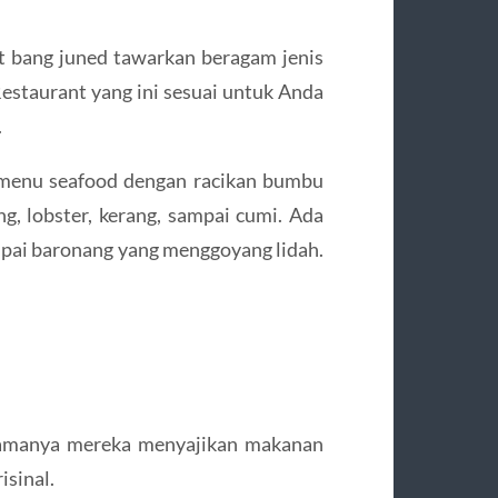
nt bang juned tawarkan beragam jenis
estaurant yang ini sesuai untuk Anda
.
 menu seafood dengan racikan bumbu
ng, lobster, kerang, sampai cumi. Ada
sampai baronang yang menggoyang lidah.
 namanya mereka menyajikan makanan
isinal.