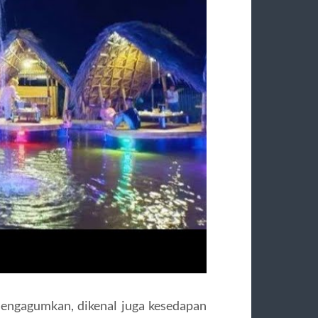
engagumkan, dikenal juga kesedapan