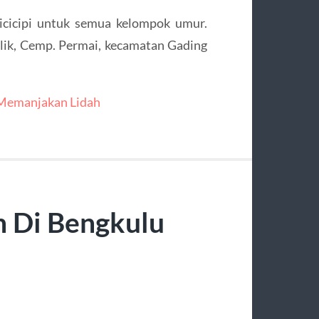
dicicipi untuk semua kelompok umur.
Malik, Cemp. Permai, kecamatan Gading
 Memanjakan Lidah
n Di Bengkulu